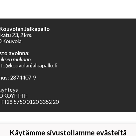
 Kouvolan Jalkapallo
atu 23, 2 krs.
 Kouvola
sto avoinna:
uksen mukaan
sto@kouvolanjalkapallo.fi
nus:
2874407-9
iyhteys
OKOYFIHH
FI28 5750 0120 3352 20
Käytämme sivustollamme evästeitä