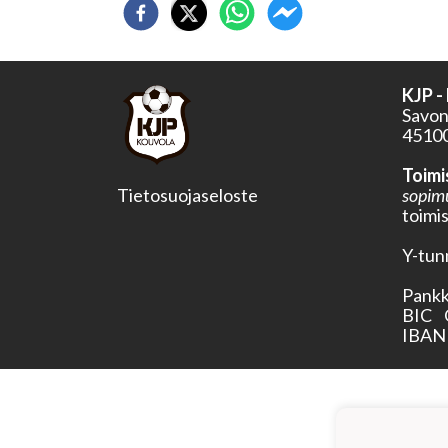
KJP -
Savonk
45100
Toimi
Tietosuojaseloste
sopim
toimi
Y-tun
Pankk
BIC 
IBAN 