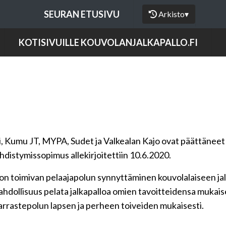
SEURAN ETUSIVU
Arkisto
▾
KOTISIVUILLE KOUVOLANJALKAPALLO.FI
i, Kumu JT, MYPA, Sudet ja Valkealan Kajo ovat päättäneet 
Yhdistymissopimus allekirjoitettiin 10.6.2020.
n toimivan pelaajapolun synnyttäminen kouvolalaiseen jalk
mahdollisuus pelata jalkapalloa omien tavoitteidensa mukai
 harrastepolun lapsen ja perheen toiveiden mukaisesti.