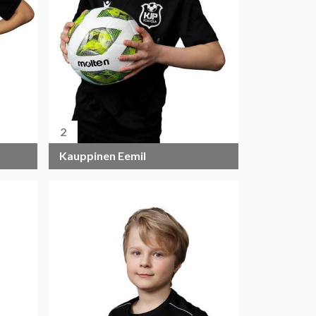
2
Kauppinen Eemil