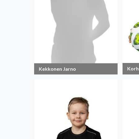
Korh
Kekkonen Jarno