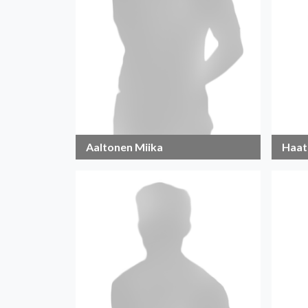
Aaltonen Miika
Haat