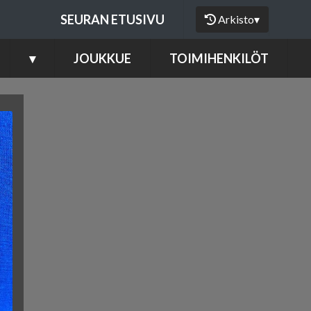
SEURAN ETUSIVU
Arkisto
▾
▾
JOUKKUE
TOIMIHENKILÖT