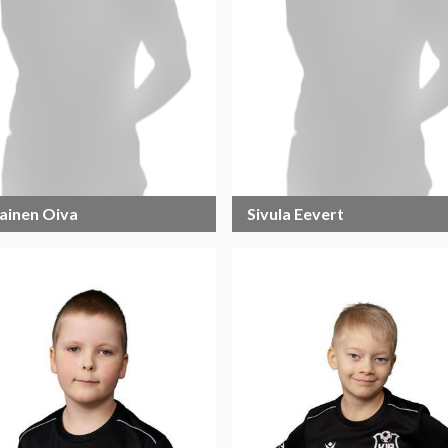
ainen Oiva
Sivula Eevert