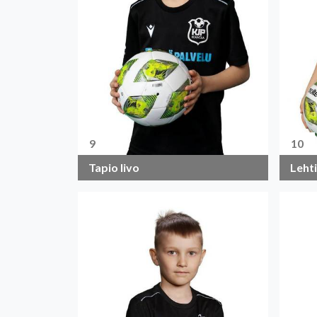
9
10
Tapio Iivo
Leht