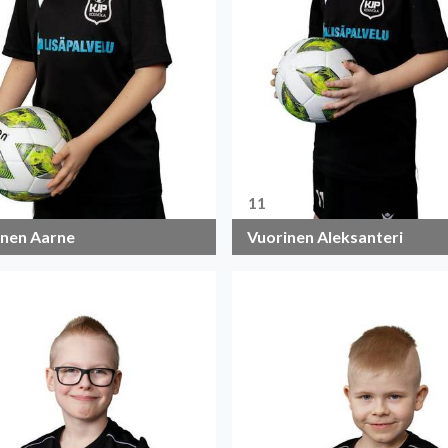
11
inen Aarne
Vuorinen Aleksanteri