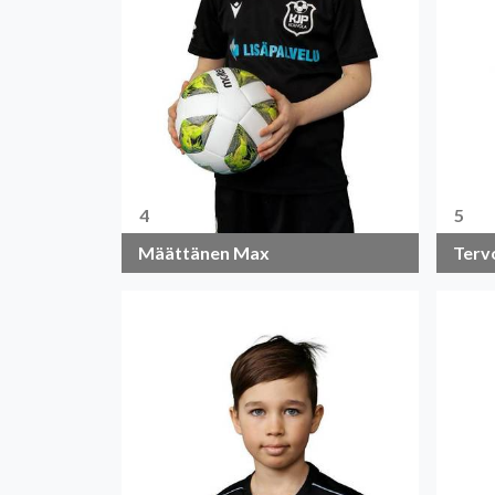
4
5
Määttänen Max
Terv