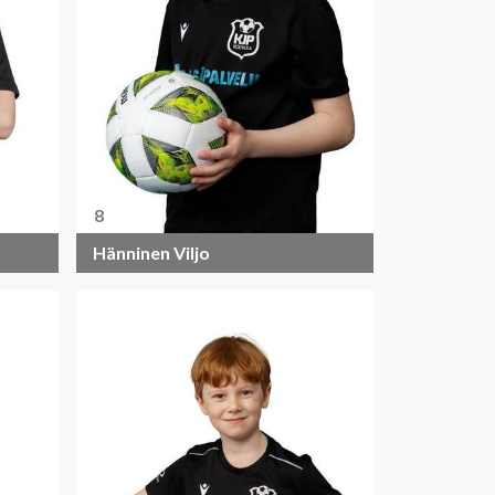
8
Hänninen Viljo