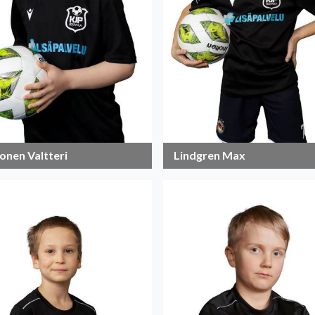
onen Valtteri
Lindgren Max