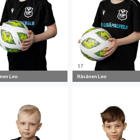
17
nen Leo
Räsänen Leo