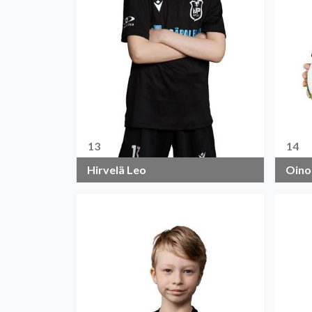
13
14
Hirvelä Leo
Oino