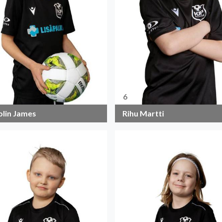
6
olin James
Rihu Martti