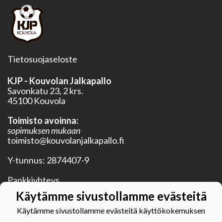
Tietosuojaseloste
KJP - Kouvolan Jalkapallo
Savonkatu 23, 2 krs.
45100 Kouvola
Toimisto avoinna:
sopimuksen mukaan
toimisto@kouvolanjalkapallo.fi
Y-tunnus:
2874407-9
Pankkiyhteys
BIC OKOYFIHH
Käytämme sivustollamme evästeitä
IBAN FI28 5750 0120 3352 20
Käytämme sivustollamme evästeitä käyttökokemuksen