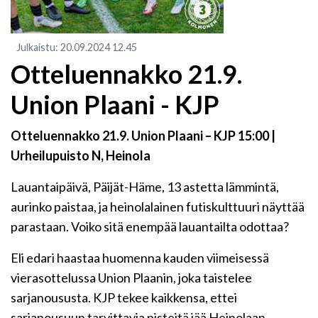
Julkaistu
:
20.09.2024
12.45
Otteluennakko 21.9.
Union Plaani - KJP
Otteluennakko 21.9. Union Plaani – KJP
15:00 |
Urheilupuisto N, Heinola
Lauantaipäivä, Päijät-Häme, 13 astetta lämmintä,
aurinko paistaa, ja heinolalainen futiskulttuuri näyttää
parastaan. Voiko sitä enempää lauantailta odottaa?
Eli edari haastaa huomenna kauden viimeisessä
vierasottelussa Union Plaanin, joka taistelee
sarjanoususta. KJP tekee kaikkensa, ettei
sarjanousuun tarvittavia pisteitä jää Heinolaan,