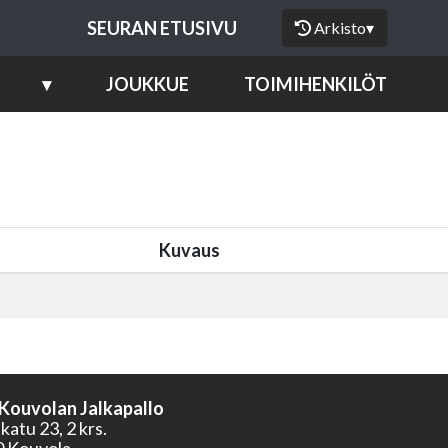
SEURAN ETUSIVU
Arkisto
▾
▾
JOUKKUE
TOIMIHENKILÖT
Kuvaus
 Kouvolan Jalkapallo
atu 23, 2 krs.