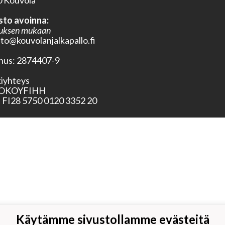
 Kouvola
sto avoinna:
uksen mukaan
sto@kouvolanjalkapallo.fi
nus:
2874407-9
iyhteys
OKOYFIHH
FI28 5750 0120 3352 20
Käytämme sivustollamme evästeitä