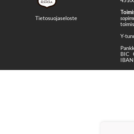
45100
Toimi
Tietosuojaseloste
sopim
toimi
Y-tun
Pankk
BIC 
IBAN 