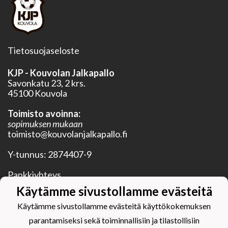
Tietosuojaseloste
KJP - Kouvolan Jalkapallo
Savonkatu 23, 2 krs.
45100 Kouvola
Toimisto avoinna:
sopimuksen mukaan
toimisto@kouvolanjalkapallo.fi
Y-tunnus:
2874407-9
Pankkiyhteys
BIC OKOYFIHH
Käytämme sivustollamme evästeitä
IBAN FI28 5750 0120 3352 20
Käytämme sivustollamme evästeitä käyttökokemuksen
parantamiseksi sekä toiminnallisiin ja tilastollisiin