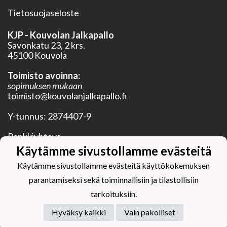
Tietosuojaseloste
KJP - Kouvolan Jalkapallo
Savonkatu 23, 2 krs.
45100 Kouvola
Toimisto avoinna:
sopimuksen mukaan
toimisto@kouvolanjalkapallo.fi
Y-tunnus:
2874407-9
Pankkiyhteys
BIC OKOYFIHH
Käytämme sivustollamme evästeitä
IBAN FI28 5750 0120 3352 20
Käytämme sivustollamme evästeitä käyttökokemuksen
parantamiseksi sekä toiminnallisiin ja tilastollisiin
tarkoituksiin.
Hyväksy kaikki
Vain pakolliset
Powered by