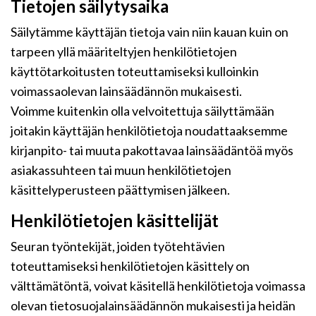
Tietojen säilytysaika
Säilytämme käyttäjän tietoja vain niin kauan kuin on
tarpeen yllä määriteltyjen henkilötietojen
käyttötarkoitusten toteuttamiseksi kulloinkin
voimassaolevan lainsäädännön mukaisesti.
Voimme kuitenkin olla velvoitettuja säilyttämään
joitakin käyttäjän henkilötietoja noudattaaksemme
kirjanpito- tai muuta pakottavaa lainsäädäntöä myös
asiakassuhteen tai muun henkilötietojen
käsittelyperusteen päättymisen jälkeen.
Henkilötietojen käsittelijät
Seuran työntekijät, joiden työtehtävien
toteuttamiseksi henkilötietojen käsittely on
välttämätöntä, voivat käsitellä henkilötietoja voimassa
olevan tietosuojalainsäädännön mukaisesti ja heidän