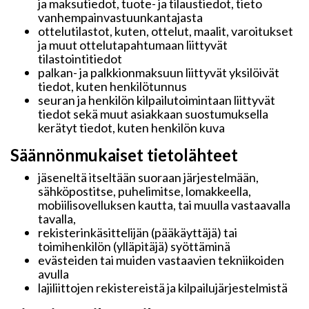
ja maksutiedot, tuote- ja tilaustiedot, tieto
vanhempainvastuunkantajasta
ottelutilastot, kuten, ottelut, maalit, varoitukset
ja muut ottelutapahtumaan liittyvät
tilastointitiedot
palkan- ja palkkionmaksuun liittyvät yksilöivät
tiedot, kuten henkilötunnus
seuran ja henkilön kilpailutoimintaan liittyvät
tiedot sekä muut asiakkaan suostumuksella
kerätyt tiedot, kuten henkilön kuva
Säännönmukaiset tietolähteet
jäseneltä itseltään suoraan järjestelmään,
sähköpostitse, puhelimitse, lomakkeella,
mobiilisovelluksen kautta, tai muulla vastaavalla
tavalla,
rekisterinkäsittelijän (pääkäyttäjä) tai
toimihenkilön (ylläpitäjä) syöttäminä
evästeiden tai muiden vastaavien tekniikoiden
avulla
lajiliittojen rekistereistä ja kilpailujärjestelmistä