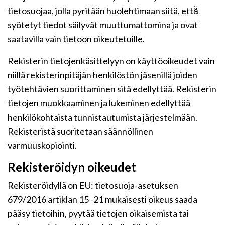
tietosuojaa, jolla pyritään huolehtimaan siitä, että̈
syötetyt tiedot säilyvät muuttumattomina ja ovat
saatavilla vain tietoon oikeutetuille.
Rekisterin tietojenkäsittelyyn on käyttöoikeudet vain
niillä rekisterinpitäjän henkilöstön jäsenillä joiden
työtehtävien suorittaminen sitä edellyttää. Rekisterin
tietojen muokkaaminen ja lukeminen edellyttää
henkilökohtaista tunnistautumista järjestelmään.
Rekisteristä suoritetaan säännöllinen
varmuuskopiointi.
Rekisteröidyn oikeudet
Rekisteröidyllä on EU: tietosuoja-asetuksen
679/2016 artiklan 15 -21 mukaisesti oikeus saada
pääsy tietoihin, pyytää tietojen oikaisemista tai