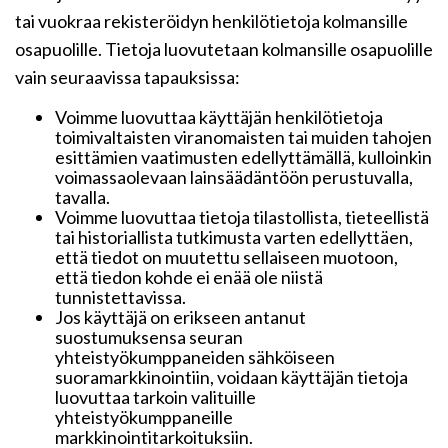
tai vuokraa rekisteröidyn henkilötietoja kolmansille
osapuolille. Tietoja luovutetaan kolmansille osapuolille
vain seuraavissa tapauksissa:
Voimme luovuttaa käyttäjän henkilötietoja
toimivaltaisten viranomaisten tai muiden tahojen
esittämien vaatimusten edellyttämällä, kulloinkin
voimassaolevaan lainsäädäntöön perustuvalla,
tavalla.
Voimme luovuttaa tietoja tilastollista, tieteellistä
tai historiallista tutkimusta varten edellyttäen,
että tiedot on muutettu sellaiseen muotoon,
että tiedon kohde ei enää ole niistä
tunnistettavissa.
Jos käyttäjä on erikseen antanut
suostumuksensa seuran
yhteistyökumppaneiden sähköiseen
suoramarkkinointiin, voidaan käyttäjän tietoja
luovuttaa tarkoin valituille
yhteistyökumppaneille
markkinointitarkoituksiin.