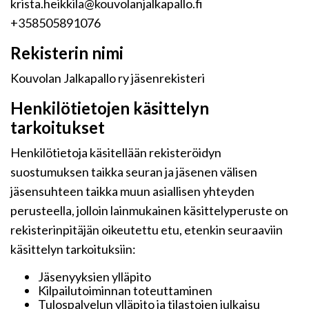
krista.heikkila@kouvolanjalkapallo.fi
+358505891076
Rekisterin nimi
Kouvolan Jalkapallo ry jäsenrekisteri
Henkilötietojen käsittelyn
tarkoitukset
Henkilötietoja käsitellään rekisteröidyn
suostumuksen taikka seuran ja jäsenen välisen
jäsensuhteen taikka muun asiallisen yhteyden
perusteella, jolloin lainmukainen käsittelyperuste on
rekisterinpitäjän oikeutettu etu, etenkin seuraaviin
käsittelyn tarkoituksiin:
Jäsenyyksien ylläpito
Kilpailutoiminnan toteuttaminen
Tulospalvelun ylläpito ja tilastojen julkaisu