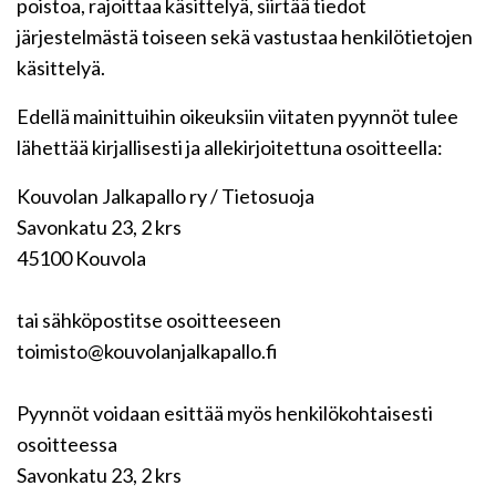
poistoa, rajoittaa käsittelyä, siirtää tiedot
järjestelmästä toiseen sekä vastustaa henkilötietojen
käsittelyä.
Edellä mainittuihin oikeuksiin viitaten pyynnöt tulee
lähettää kirjallisesti ja allekirjoitettuna osoitteella:
Kouvolan Jalkapallo ry / Tietosuoja
Savonkatu 23, 2 krs
45100 Kouvola
tai sähköpostitse osoitteeseen
toimisto@kouvolanjalkapallo.fi
Pyynnöt voidaan esittää myös henkilökohtaisesti
osoitteessa
Savonkatu 23, 2 krs