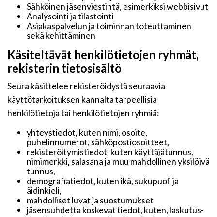
Sähköinen jäsenviestintä, esimerkiksi webbisivut
Analysointi ja tilastointi
Asiakaspalvelun ja toiminnan toteuttaminen
sekä kehittäminen
Käsiteltävät henkilötietojen ryhmät,
rekisterin tietosisältö
Seura käsittelee rekisteröidystä seuraavia
käyttötarkoituksen kannalta tarpeellisia
henkilötietoja tai henkilötietojen ryhmiä:
yhteystiedot, kuten nimi, osoite,
puhelinnumerot, sähköpostiosoitteet,
rekisteröitymistiedot, kuten käyttäjätunnus,
nimimerkki, salasana ja muu mahdollinen yksilöivä
tunnus,
demografiatiedot, kuten ikä, sukupuoli ja
äidinkieli,
mahdolliset luvat ja suostumukset
jäsensuhdetta koskevat tiedot, kuten, laskutus-