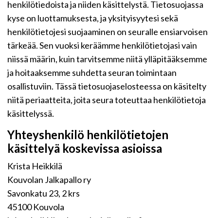
henkilötiedoista ja niiden käsittelystä. Tietosuojassa
kyse on luottamuksesta, ja yksityisyytesi sekä
henkilötietojesi suojaaminen on seuralle ensiarvoisen
tärkeää. Sen vuoksi keräämme henkilötietojasi vain
niissä määrin, kuin tarvitsemme niitä ylläpitääksemme
ja hoitaaksemme suhdetta seuran toimintaan
osallistuviin. Tässä tietosuojaselosteessa on käsitelty
niitä periaatteita, joita seura toteuttaa henkilötietoja
käsittelyssä.
Yhteyshenkilö henkilötietojen
käsittelyä koskevissa asioissa
Krista Heikkilä
Kouvolan Jalkapallo ry
Savonkatu 23, 2 krs
45100 Kouvola