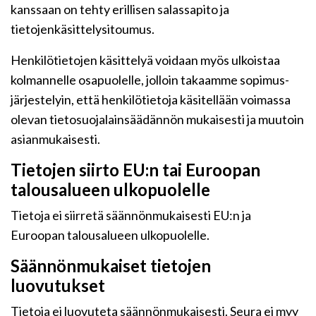
kanssaan on tehty erillisen salassapito ja
tietojenkäsittelysitoumus.
Henkilötietojen käsittelyä voidaan myös ulkoistaa
kolmannelle osapuolelle, jolloin takaamme sopimus-
järjestelyin, että henkilötietoja käsitellään voimassa
olevan tietosuojalainsäädännön mukaisesti ja muutoin
asianmukaisesti.
Tietojen siirto EU:n tai Euroopan
talousalueen ulkopuolelle
Tietoja ei siirretä säännönmukaisesti EU:n ja
Euroopan talousalueen ulkopuolelle.
Säännönmukaiset tietojen
luovutukset
Tietoja ei luovuteta säännönmukaisesti. Seura ei myy