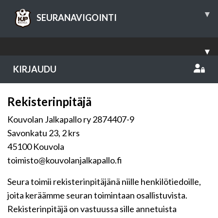
▾
SEURANAVIGOINTI
▾
KIRJAUDU
Rekisterinpitäjä
Kouvolan Jalkapallo ry 2874407-9
Savonkatu 23, 2 krs
45100 Kouvola
toimisto@kouvolanjalkapallo.fi
Seura toimii rekisterinpitäjänä niille henkilötiedoille,
joita keräämme seuran toimintaan osallistuvista.
Rekisterinpitäjä on vastuussa sille annetuista