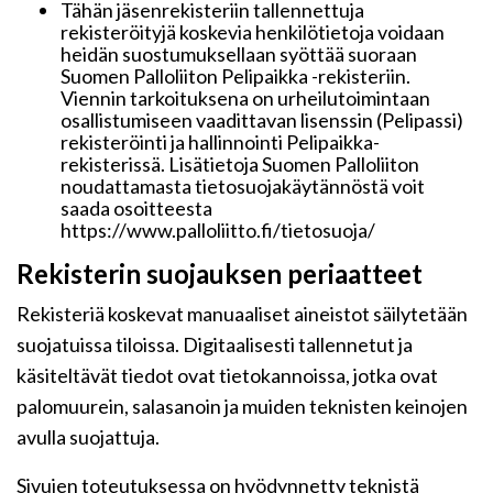
Tähän jäsenrekisteriin tallennettuja
rekisteröityjä koskevia henkilötietoja voidaan
heidän suostumuksellaan syöttää suoraan
Suomen Palloliiton Pelipaikka -rekisteriin.
Viennin tarkoituksena on urheilutoimintaan
osallistumiseen vaadittavan lisenssin (Pelipassi)
rekisteröinti ja hallinnointi Pelipaikka-
rekisterissä. Lisätietoja Suomen Palloliiton
noudattamasta tietosuojakäytännöstä voit
saada osoitteesta
https://www.palloliitto.fi/tietosuoja/
Rekisterin suojauksen periaatteet
Rekisteriä koskevat manuaaliset aineistot säilytetään
suojatuissa tiloissa. Digitaalisesti tallennetut ja
käsiteltävät tiedot ovat tietokannoissa, jotka ovat
palomuurein, salasanoin ja muiden teknisten keinojen
avulla suojattuja.
Sivujen toteutuksessa on hyödynnetty teknistä