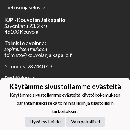
Tietosuojaseloste
KJP - Kouvolan Jalkapallo
Savonkatu 23, 2 krs.
45100 Kouvola
Toimisto avoinna:
sopimuksen mukaan
toimisto@kouvolanjalkapallo.fi
Y-tunnus:
2874407-9
Pankkiyhteys
BIC OKOYFIHH
Käytämme sivustollamme evästeitä
IBAN FI28 5750 0120 3352 20
Käytämme sivustollamme evästeitä käyttökokemuksen
parantamiseksi sekä toiminnallisiin ja tilastollisiin
tarkoituksiin.
Hyväksy kaikki
Vain pakolliset
Powered by