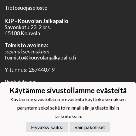
Tietosuojaseloste
KJP - Kouvolan Jalkapallo
Savonkatu 23, 2 krs.
45100 Kouvola
Toimisto avoinna:
sopimuksen mukaan
toimisto@kouvolanjalkapallo.fi
Y-tunnus:
2874407-9
Pankkiyhteys
BIC OKOYFIHH
Käytämme sivustollamme evästeitä
IBAN FI28 5750 0120 3352 20
Käytämme sivustollamme evästeitä käyttökokemuksen
parantamiseksi sekä toiminnallisiin ja tilastollisiin
tarkoituksiin.
Hyväksy kaikki
Vain pakolliset
Powered by