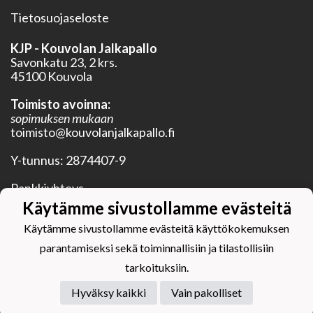
Tietosuojaseloste
KJP - Kouvolan Jalkapallo
Savonkatu 23, 2 krs.
45100 Kouvola
Toimisto avoinna:
sopimuksen mukaan
toimisto@kouvolanjalkapallo.fi
Y-tunnus:
2874407-9
Pankkiyhteys
BIC OKOYFIHH
Käytämme sivustollamme evästeitä
IBAN FI28 5750 0120 3352 20
Käytämme sivustollamme evästeitä käyttökokemuksen
parantamiseksi sekä toiminnallisiin ja tilastollisiin
tarkoituksiin.
Hyväksy kaikki
Vain pakolliset
Powered by