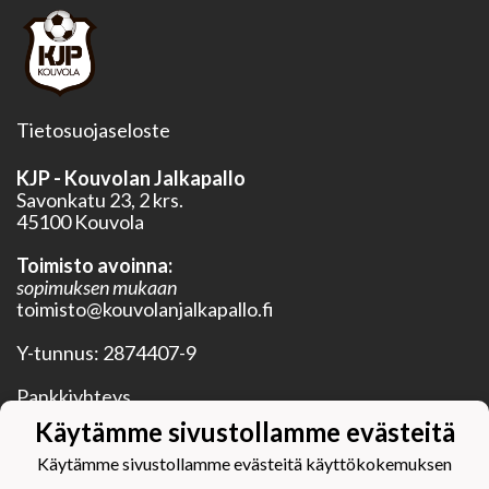
Tietosuojaseloste
KJP - Kouvolan Jalkapallo
Savonkatu 23, 2 krs.
45100 Kouvola
Toimisto avoinna:
sopimuksen mukaan
toimisto@kouvolanjalkapallo.fi
Y-tunnus:
2874407-9
Pankkiyhteys
BIC OKOYFIHH
Käytämme sivustollamme evästeitä
IBAN FI28 5750 0120 3352 20
Käytämme sivustollamme evästeitä käyttökokemuksen