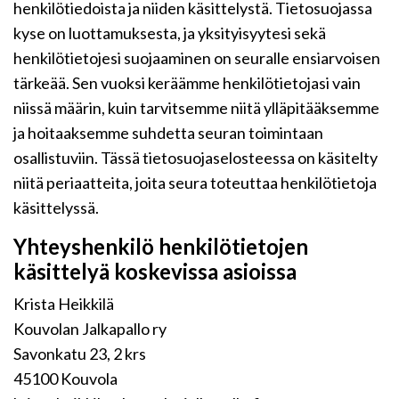
henkilötiedoista ja niiden käsittelystä. Tietosuojassa
kyse on luottamuksesta, ja yksityisyytesi sekä
henkilötietojesi suojaaminen on seuralle ensiarvoisen
tärkeää. Sen vuoksi keräämme henkilötietojasi vain
niissä määrin, kuin tarvitsemme niitä ylläpitääksemme
ja hoitaaksemme suhdetta seuran toimintaan
osallistuviin. Tässä tietosuojaselosteessa on käsitelty
niitä periaatteita, joita seura toteuttaa henkilötietoja
käsittelyssä.
Yhteyshenkilö henkilötietojen
käsittelyä koskevissa asioissa
Krista Heikkilä
Kouvolan Jalkapallo ry
Savonkatu 23, 2 krs
45100 Kouvola