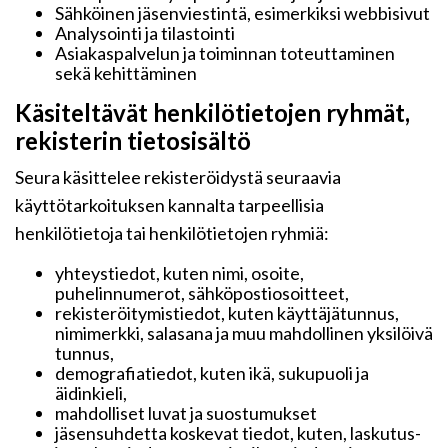
Sähköinen jäsenviestintä, esimerkiksi webbisivut
Analysointi ja tilastointi
Asiakaspalvelun ja toiminnan toteuttaminen
sekä kehittäminen
Käsiteltävät henkilötietojen ryhmät,
rekisterin tietosisältö
Seura käsittelee rekisteröidystä seuraavia
käyttötarkoituksen kannalta tarpeellisia
henkilötietoja tai henkilötietojen ryhmiä:
yhteystiedot, kuten nimi, osoite,
puhelinnumerot, sähköpostiosoitteet,
rekisteröitymistiedot, kuten käyttäjätunnus,
nimimerkki, salasana ja muu mahdollinen yksilöivä
tunnus,
demografiatiedot, kuten ikä, sukupuoli ja
äidinkieli,
mahdolliset luvat ja suostumukset
jäsensuhdetta koskevat tiedot, kuten, laskutus-