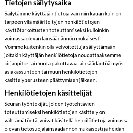
Tietojen säilytysaika
Säilytämme käyttäjän tietoja vain niin kauan kuin on
tarpeen yllä määriteltyjen henkilötietojen
käyttötarkoitusten toteuttamiseksi kulloinkin
voimassaolevan lainsäädännön mukaisesti.
Voimme kuitenkin olla velvoitettuja säilyttämään
joitakin käyttäjän henkilötietoja noudattaaksemme
kirjanpito- tai muuta pakottavaa lainsäädäntöä myös
asiakassuhteen tai muun henkilötietojen
käsittelyperusteen päättymisen jälkeen.
Henkilötietojen käsittelijät
Seuran työntekijät, joiden työtehtävien
toteuttamiseksi henkilötietojen käsittely on
välttämätöntä, voivat käsitellä henkilötietoja voimassa
olevan tietosuojalainsäädännön mukaisesti ja heidän