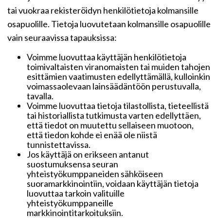
tai vuokraa rekisteröidyn henkilötietoja kolmansille
osapuolille. Tietoja luovutetaan kolmansille osapuolille
vain seuraavissa tapauksissa:
Voimme luovuttaa käyttäjän henkilötietoja
toimivaltaisten viranomaisten tai muiden tahojen
esittämien vaatimusten edellyttämällä, kulloinkin
voimassaolevaan lainsäädäntöön perustuvalla,
tavalla.
Voimme luovuttaa tietoja tilastollista, tieteellistä
tai historiallista tutkimusta varten edellyttäen,
että tiedot on muutettu sellaiseen muotoon,
että tiedon kohde ei enää ole niistä
tunnistettavissa.
Jos käyttäjä on erikseen antanut
suostumuksensa seuran
yhteistyökumppaneiden sähköiseen
suoramarkkinointiin, voidaan käyttäjän tietoja
luovuttaa tarkoin valituille
yhteistyökumppaneille
markkinointitarkoituksiin.