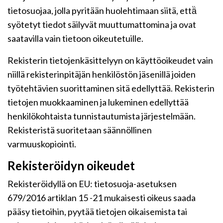
tietosuojaa, jolla pyritään huolehtimaan siitä, että̈
syötetyt tiedot säilyvät muuttumattomina ja ovat
saatavilla vain tietoon oikeutetuille.
Rekisterin tietojenkäsittelyyn on käyttöoikeudet vain
niillä rekisterinpitäjän henkilöstön jäsenillä joiden
työtehtävien suorittaminen sitä edellyttää. Rekisterin
tietojen muokkaaminen ja lukeminen edellyttää
henkilökohtaista tunnistautumista järjestelmään.
Rekisteristä suoritetaan säännöllinen
varmuuskopiointi.
Rekisteröidyn oikeudet
Rekisteröidyllä on EU: tietosuoja-asetuksen
679/2016 artiklan 15 -21 mukaisesti oikeus saada
pääsy tietoihin, pyytää tietojen oikaisemista tai