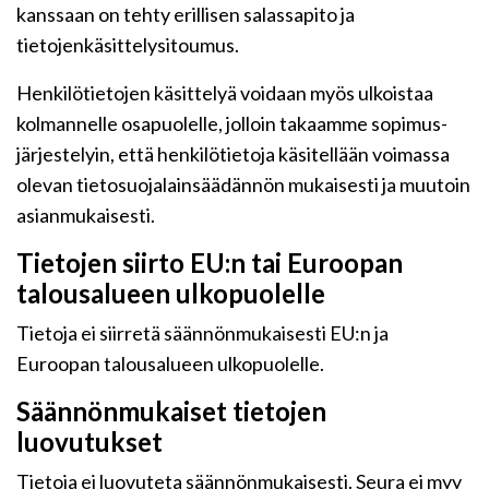
kanssaan on tehty erillisen salassapito ja
tietojenkäsittelysitoumus.
Henkilötietojen käsittelyä voidaan myös ulkoistaa
kolmannelle osapuolelle, jolloin takaamme sopimus-
järjestelyin, että henkilötietoja käsitellään voimassa
olevan tietosuojalainsäädännön mukaisesti ja muutoin
asianmukaisesti.
Tietojen siirto EU:n tai Euroopan
talousalueen ulkopuolelle
Tietoja ei siirretä säännönmukaisesti EU:n ja
Euroopan talousalueen ulkopuolelle.
Säännönmukaiset tietojen
luovutukset
Tietoja ei luovuteta säännönmukaisesti. Seura ei myy