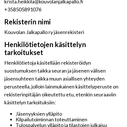
krista.heikkila@kouvolanjalkapallo.fi
+358505891076
Rekisterin nimi
Kouvolan Jalkapallo ry jäsenrekisteri
Henkilötietojen käsittelyn
tarkoitukset
Henkilötietoja käsitellään rekisteröidyn
suostumuksen taikka seuran ja jäsenen välisen
jäsensuhteen taikka muun asiallisen yhteyden
perusteella, jolloin lainmukainen käsittelyperuste on
rekisterinpitäjän oikeutettu etu, etenkin seuraaviin
käsittelyn tarkoituksiin:
Jäsenyyksien ylläpito
Kilpailutoiminnan toteuttaminen
Tulospalvelun ylläpito ja tilastojen julkaisu