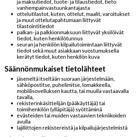
ja maksutiedot, tuote- ja tilaustiedot, tieto
vanhempainvastuunkantajasta
ottelutilastot, kuten, ottelut, maalit, varoitukset
ja muut ottelutapahtumaan liittyvät
tilastointitiedot
palkan- ja palkkionmaksuun liittyvät yksilöivät
tiedot, kuten henkilötunnus
seuran ja henkilön kilpailutoimintaan liittyvät
tiedot sekä muut asiakkaan suostumuksella
kerätyt tiedot, kuten henkilön kuva
Säännönmukaiset tietolähteet
jäseneltä itseltään suoraan järjestelmään,
sähköpostitse, puhelimitse, lomakkeella,
mobiilisovelluksen kautta, tai muulla vastaavalla
tavalla,
rekisterinkäsittelijän (pääkäyttäjä) tai
toimihenkilön (ylläpitäjä) syöttäminä
evästeiden tai muiden vastaavien tekniikoiden
avulla
lajiliittojen rekistereistä ja kilpailujärjestelmistä