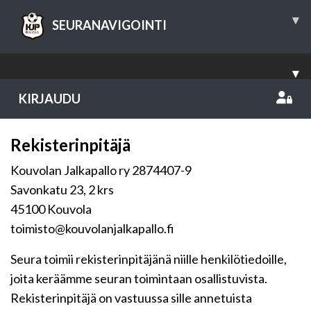
▾
SEURANAVIGOINTI
▾
KIRJAUDU
Rekisterinpitäjä
Kouvolan Jalkapallo ry 2874407-9
Savonkatu 23, 2 krs
45100 Kouvola
toimisto@kouvolanjalkapallo.fi
Seura toimii rekisterinpitäjänä niille henkilötiedoille,
joita keräämme seuran toimintaan osallistuvista.
Rekisterinpitäjä on vastuussa sille annetuista