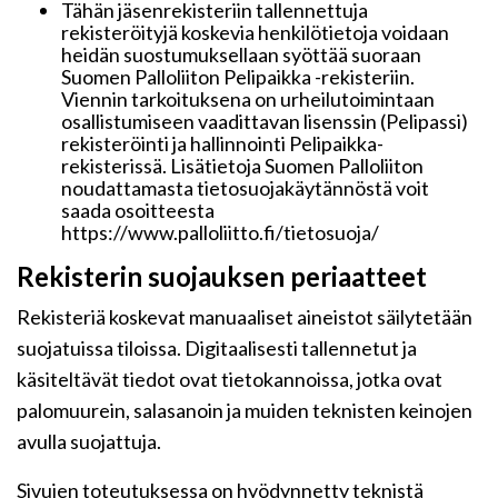
Tähän jäsenrekisteriin tallennettuja
rekisteröityjä koskevia henkilötietoja voidaan
heidän suostumuksellaan syöttää suoraan
Suomen Palloliiton Pelipaikka -rekisteriin.
Viennin tarkoituksena on urheilutoimintaan
osallistumiseen vaadittavan lisenssin (Pelipassi)
rekisteröinti ja hallinnointi Pelipaikka-
rekisterissä. Lisätietoja Suomen Palloliiton
noudattamasta tietosuojakäytännöstä voit
saada osoitteesta
https://www.palloliitto.fi/tietosuoja/
Rekisterin suojauksen periaatteet
Rekisteriä koskevat manuaaliset aineistot säilytetään
suojatuissa tiloissa. Digitaalisesti tallennetut ja
käsiteltävät tiedot ovat tietokannoissa, jotka ovat
palomuurein, salasanoin ja muiden teknisten keinojen
avulla suojattuja.
Sivujen toteutuksessa on hyödynnetty teknistä