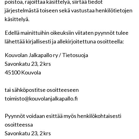
poistoa, rajoittaa käsittelyä, siirtää tiedot
järjestelmästä toiseen sekä vastustaa henkilötietojen
käsittelyä.
Edellä mainittuihin oikeuksiin viitaten pyynnöt tulee
lähettää kirjallisesti ja allekirjoitettuna osoitteella:
Kouvolan Jalkapallo ry / Tietosuoja
Savonkatu 23, 2 krs
45100 Kouvola
tai sähköpostitse osoitteeseen
toimisto@kouvolanjalkapallo.fi
Pyynnöt voidaan esittää myös henkilökohtaisesti
osoitteessa
Savonkatu 23, 2 krs